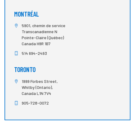
MONTRÉAL
5901, chemin de service
Transcanadienne N
Pointe-Claire (Québec)
Canada H9R 1B7
514 694-2493
TORONTO
1999 Forbes Street,
Whitby (Ontario),
Canada L1N 7V4
905-728-0072