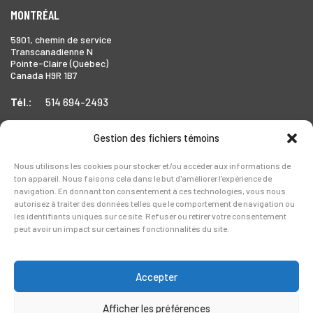
MONTRÉAL
5901, chemin de service
Transcanadienne N
Pointe-Claire (Québec)
Canada H9R 1B7
Tél.:
514 694-2493
Gestion des fichiers témoins
TORONTO
Nous utilisons les cookies pour stocker et/ou accéder aux informations de
ton appareil. Nous faisons cela dans le but d'améliorer l'expérience de
1999 Forbes Street,
navigation. En donnant ton consentement à ces technologies, vous nous
Whitby (Ontario),
autorisez à traiter des données telles que le comportement de navigation ou
Canada L1N 7V4
les identifiants uniques sur ce site. Refuser ou retirer votre consentement
peut avoir un impact sur certaines fonctionnalités du site.
Tél.:
905-728-0072
Accepter
Afficher les préférences