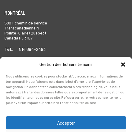
MONTRÉAL
5901, chemin de service
Transcanadienne N
Pointe-Claire (Québec)
Canada H9R 1B7
Tél.:
514 694-2493
Gestion des fichiers témoins
TORONTO
Nous utilisons les cookies pour stocker et/ou accéder aux informations de
ton appareil. Nous faisons cela dans le but d'améliorer l'expérience de
1999 Forbes Street,
navigation. En donnant ton consentement à ces technologies, vous nous
Whitby (Ontario),
autorisez à traiter des données telles que le comportement de navigation ou
Canada L1N 7V4
les identifiants uniques sur ce site. Refuser ou retirer votre consentement
peut avoir un impact sur certaines fonctionnalités du site.
Tél.:
905-728-0072
Accepter