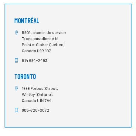
MONTRÉAL
5901, chemin de service
Transcanadienne N
Pointe-Claire (Québec)
Canada H9R 1B7
514 694-2493
TORONTO
1999 Forbes Street,
Whitby (Ontario),
Canada L1N 7V4
905-728-0072