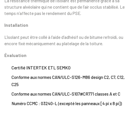
La résistance thermique de l’isolant est permanente grâce à sa
structure alvéolaire qui ne contient que de l’air occlus stabilisé. Le
temps n’affecte pas le rendement du PSE.
Installation
L’isolant peut être collé à l’aide d’adhésif ou de bitume refroidi, ou
encore fixé mécaniquement au platelage de la toiture.
Évaluation
Certifié INTERTEK ETL SEMKO
Conforme aux normes CAN/ULC-S126-M86 design C2, C7, C12,
C25
Conforme aux normes CAN/ULC-S107#CR771 classes A et C
Numéro CCMC : 03240-L (excepté les panneaux [4 pi x 8 pi])