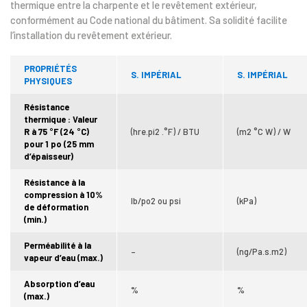
thermique entre la charpente et le revêtement extérieur,
conformément au Code national du bâtiment. Sa solidité facilite
l’installation du revêtement extérieur.
PROPRIÉTÉS
S. IMPÉRIAL
S. IMPÉRIAL
PHYSIQUES
Résistance
thermique :
Valeur
R à 75 °F (24 °C)
(hre.pi2 .°F) / BTU
(m2 °C W) / W
pour 1 po (25 mm
d’épaisseur)
Résistance à la
compression à 10%
lb/po2 ou psi
(kPa)
de déformation
(min.)
Perméabilité à la
–
(ng/Pa.s.m2)
vapeur d’eau (max.)
Absorption d’eau
%
%
(max.)