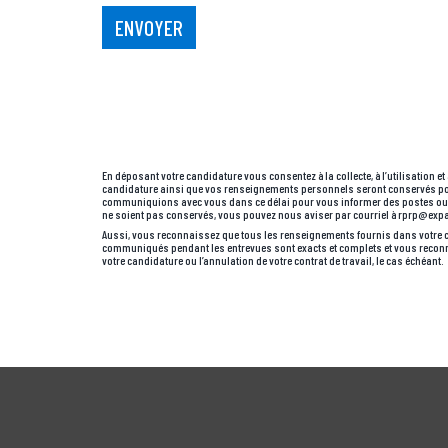
En déposant votre candidature vous consentez à la collecte, à l’utilisatio
candidature ainsi que vos renseignements personnels seront conservés pou
communiquions avec vous dans ce délai pour vous informer des postes ouve
ne soient pas conservés, vous pouvez nous aviser par courriel à rprp@expa
Aussi, vous reconnaissez que tous les renseignements fournis dans votre cu
communiqués pendant les entrevues sont exacts et complets et vous reconnais
votre candidature ou l’annulation de votre contrat de travail, le cas échéant.