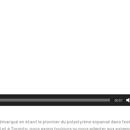
00:57
 démarqué en étant le pionnier du polystyrène expansé dans l’es
 et à Toronto, nous avons toujours su nous adapter aux exige