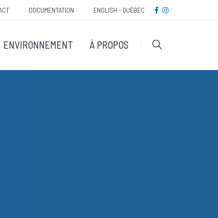
Méta
FACEBOOK
INSTAGRAM
ACT
DOCUMENTATION
ENGLISH - QUÉBEC
navigatio
ENVIRONNEMENT
À PROPOS
Rechercher