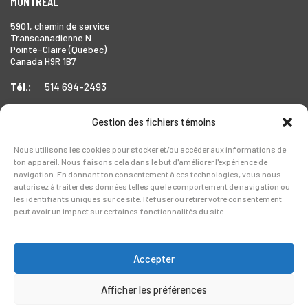
MONTRÉAL
5901, chemin de service
Transcanadienne N
Pointe-Claire (Québec)
Canada H9R 1B7
Tél.:
514 694-2493
Gestion des fichiers témoins
TORONTO
Nous utilisons les cookies pour stocker et/ou accéder aux informations de
ton appareil. Nous faisons cela dans le but d'améliorer l'expérience de
1999 Forbes Street,
navigation. En donnant ton consentement à ces technologies, vous nous
Whitby (Ontario),
autorisez à traiter des données telles que le comportement de navigation ou
Canada L1N 7V4
les identifiants uniques sur ce site. Refuser ou retirer votre consentement
peut avoir un impact sur certaines fonctionnalités du site.
Tél.:
905-728-0072
Accepter
Afficher les préférences
Copyright © 2026 Legerlite. Tous droits réservés.
Politique de confidentialité