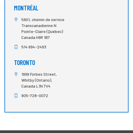
MONTRÉAL
5901, chemin de service
Transcanadienne N
Pointe-Claire (Québec)
Canada H9R 1B7
514 694-2493
TORONTO
1999 Forbes Street,
Whitby (Ontario),
Canada L1N 7V4
905-728-0072